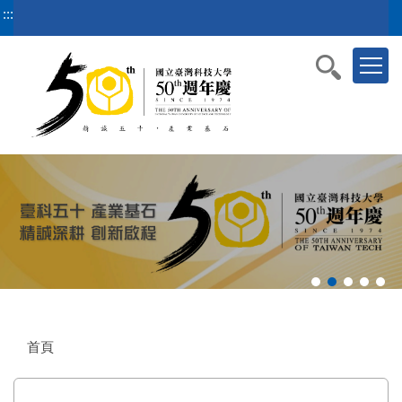
跳
:::
到
主
要
內
容
區
塊
首頁