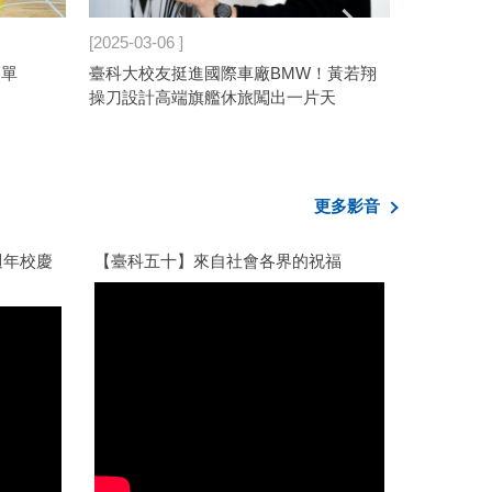
2025-03-06
2025-03-0
簡單
臺科大校友挺進國際車廠BMW！黃若翔
3/12-3/
操刀設計高端旗艦休旅闖出一片天
展覽活動邀
更多影音
週年校慶
【臺科五十】來自社會各界的祝福