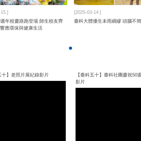
-15
2025-03-14
0週年校慶路跑登場 師生校友齊
臺科大體優生未雨綢繆 頭腦不
響應環保與健康生活
五十】老照片展紀錄影片
【臺科五十】臺科社團慶祝50
影片