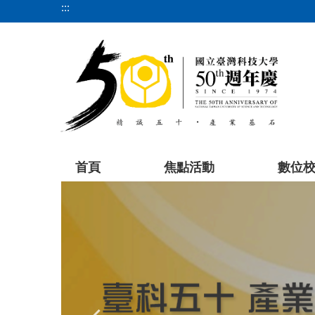
:::
跳
到
主
要
內
容
區
塊
首頁
焦點活動
數位