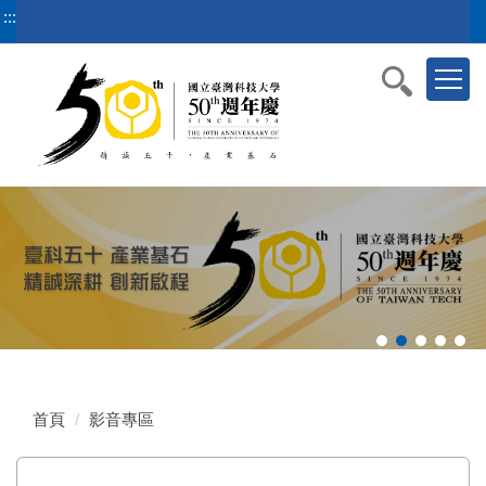
跳
:::
到
主
要
內
容
區
塊
首頁
影音專區